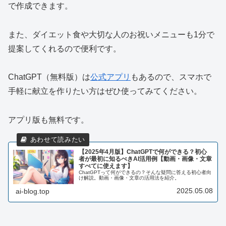
で作成できます。
また、ダイエット食や大切な人のお祝いメニューも1分で
提案してくれるので便利です。
ChatGPT（無料版）は
公式アプリ
もあるので、スマホで
手軽に献立を作りたい方はぜひ使ってみてください。
アプリ版も無料です。
【2025年4月版】ChatGPTで何ができる？初心
者が最初に知るべきAI活用例【動画・画像・文章
すべてに使えます】
ChatGPTって何ができるの？そんな疑問に答える初心者向
け解説。動画・画像・文章の活用法を紹介。
2025.05.08
ai-blog.top