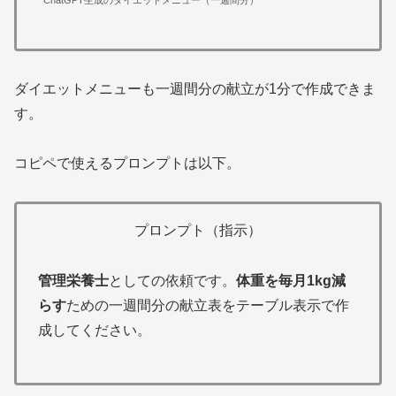
ダイエットメニューも一週間分の献立が1分で作成できま
す。
コピペで使えるプロンプトは以下。
プロンプト（指示）
管理栄養士
としての依頼です。
体重を毎月1kg減
らす
ための一週間分の献立表をテーブル表示で作
成してください。