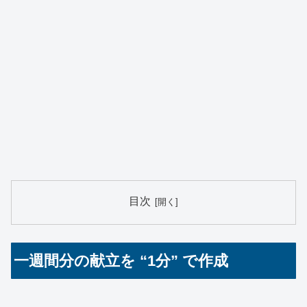
目次
一週間分の献立を “1分” で作成