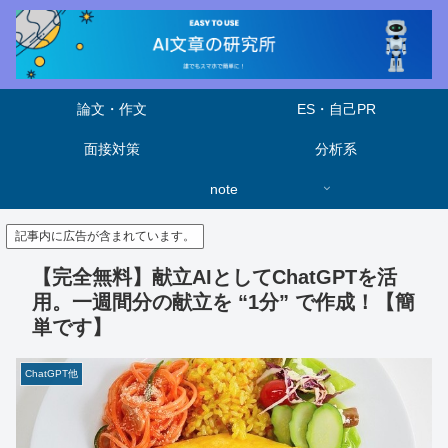
論文・作文
ES・自己PR
面接対策
分析系
note
記事内に広告が含まれています。
【完全無料】献立AIとしてChatGPTを活
用。一週間分の献立を “1分” で作成！【簡
単です】
ChatGPT他