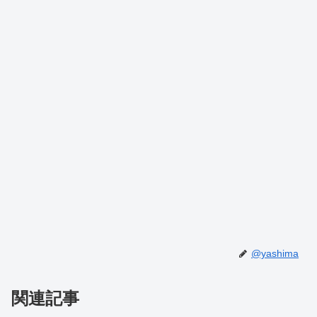
@yashima
関連記事