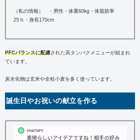
（私の情報） ・男性・体重60kg・体脂肪率
25％・身長170cm
PFCバランスに配慮
された高タンパクメニューが組まれ
ています。
炭水化物は玄米や全粒小麦を多く使っています。
誕生日やお祝いの献立を作る