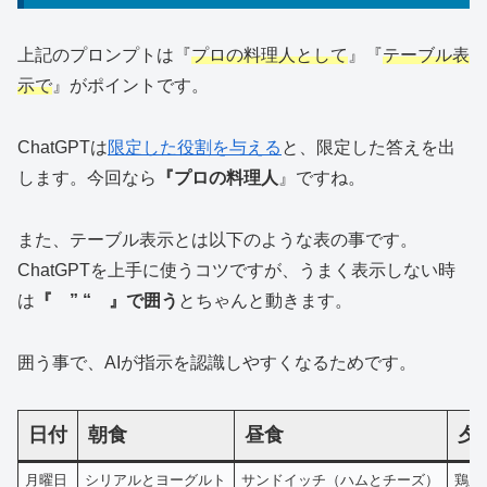
上記のプロンプトは『
プロの料理人として
』『
テーブル表
示で
』がポイントです。
ChatGPTは
限定した役割を与える
と、限定した答えを出
します。今回なら
『プロの料理人
』ですね。
また、テーブル表示とは以下のような表の事です。
ChatGPTを上手に使うコツですが、うまく表示しない時
は
『 ” “ 』で囲う
とちゃんと動きます。
囲う事で、AIが指示を認識しやすくなるためです。
日付
朝食
昼食
夕
月曜日
シリアルとヨーグルト
サンドイッチ（ハムとチーズ）
鶏胸