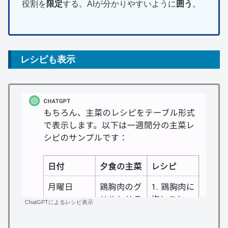
役割を
限定
する。AIが分かりやすいように
囲う
。
レシピも表示
ChatGPTによるレシピ表示