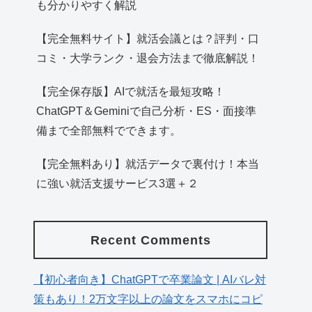
も分かりやすく解説
【完全無料サイト】就活会議とは？評判・口
コミ・大学ランク・退会方法まで徹底解説！
【完全保存版】AIで就活を最短攻略！
ChatGPT＆Geminiで自己分析・ES・面接準
備まで全部無料でできます。
【完全無料あり】就活データで裏付け！本当
に強い就活支援サービス3選＋２
Recent Comments
【初心者向き】ChatGPTで卒業論文 | AIバレ対
策もあり！2万文字以上の論文をスマホにコピ