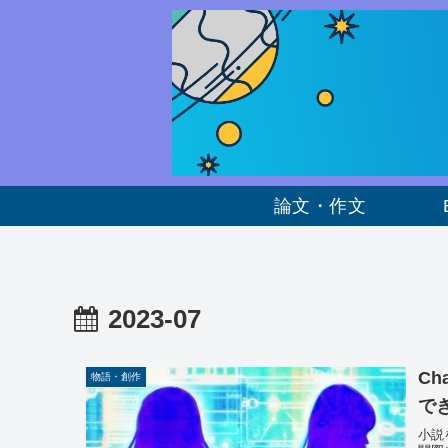
論文・作文
2023-07
C
物語・創作
で
小説