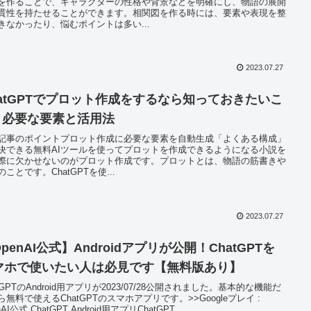
を作ることで、キャラクターの性格や背景などを明確にし、物語の展開
貫性を持たせることができます。相関図を作る時には、要素や表現を整
きなかったり、悩むポイントは多い...
2023.07.27
hatGPTでプロット作成をするなら知っておきたいこ
 | 必要な要素と活用法
記事のポイントプロット作成に必要な要素を自動生成「よくある構成」
決できる無料AIツールを使ってプロットを作成できるようになる小説を
際に欠かせないのがプロット作成です。プロットとは、物語の筋書きや
ことです。ChatGPTを使...
2023.07.27
penAI公式】Androidアプリが公開！ChatGPTを
マホで使いたい人は必見です【無料版あり】
tGPTのAndroid用アプリが2023/07/28公開されました。基本的な機能だ
ら無料で使えるChatGPTのスマホアプリです。>>Googleプレイ :
nAI公式 ChatGPT Android用アプリChatGPT...