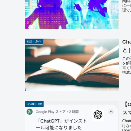
関図
に一
理で
C
物語・創作
と
この
を解
書く
構成の
【O
ChatGPT他
ス
Cha
けな
Ope