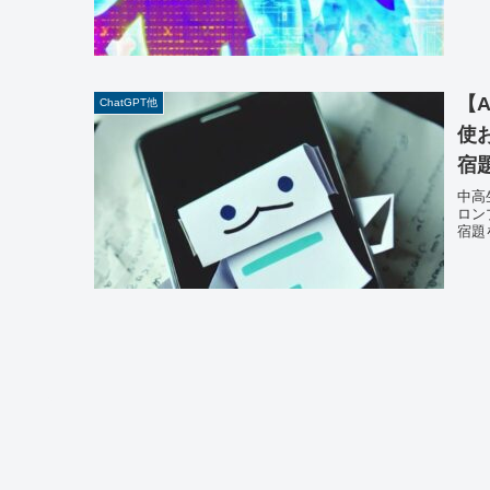
【
ChatGPT他
使
宿
中高
ロン
宿題