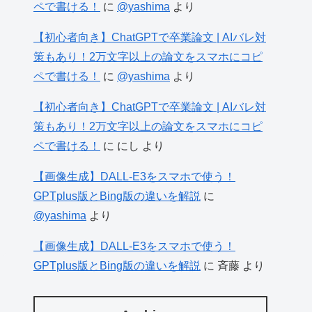
ペで書ける！
に
@yashima
より
【初心者向き】ChatGPTで卒業論文 | AIバレ対
策もあり！2万文字以上の論文をスマホにコピ
ペで書ける！
に
@yashima
より
【初心者向き】ChatGPTで卒業論文 | AIバレ対
策もあり！2万文字以上の論文をスマホにコピ
ペで書ける！
に
にし
より
【画像生成】DALL-E3をスマホで使う！
GPTplus版とBing版の違いを解説
に
@yashima
より
【画像生成】DALL-E3をスマホで使う！
GPTplus版とBing版の違いを解説
に
斉藤
より