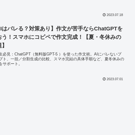
2023.07.18
AIはバレる？対策あり】作文が苦手ならChatGPTを
おう！スマホにコピペで作文完成！【夏・冬休みの
題】
生必見：ChatGPT（無料版GPT-5 ）を使った作文術。AIにバレないプ
プト、一括／分割生成の比較、スマホ完結の具体手順など、夏冬休みの
をサポート。
2023.07.01