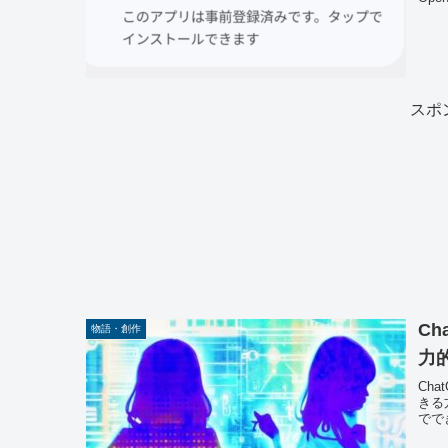
スポ
C
物語・創作
力
Ch
きる
でで