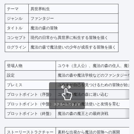
テーマ
異世界転生
ジャンル
ファンタジー
タイトル
魔法の森の冒険
コンセプト
現代の日常から異世界に転生する冒険を描く
ログライン
魔法の森で魔法使いの少年が成長する冒険を描く
登場人物
ユウキ（主人公）、魔法の森の住人、魔法
設定
魔法の森や魔法学校などのファンタジーな
プレミス
ユウキが自己を見つけるための冒険が始ま
プロットポイント（序盤）
ユウキが魔法の森に迷い込む
プロットポイント（中盤）
ユウキが他の魔法使いと友情を育む
スクロールできます
プロットポイント（終盤）
魔法の森の魔王との最終決戦
ストーリーストラクチャー
素朴な出発から魔法の冒険への展開