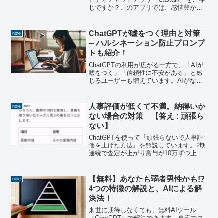
じですか？このアプリでは、感情豊かな
AIアバター「V-cast」を通じて、これま
でにない自然な会話を提供しています。
無料のままで楽しめるアプリなので寂し
ChatGPTが嘘をつく理由と対策
note
がりや...
─ ハルシネーション防止プロンプ
トも紹介！
ChatGPTの利用が広がる一方で、「AIが
嘘をつく」「信頼性に不安がある」と感
じるユーザーも増えています。AIがなぜ
誤情報を生成するのか、その背景と対策
を知り、安心して活用できる方法を学び
ましょう。ChatGPTの情報が正確か不
人事評価が低くて不満。納得いか
note
安……Ch...
ない場合の対策 【答え : 頑張ら
ない】
ChatGPTを使って『頑張らないで人事評
価を上げた方法』を解説しています。2期
連続で査定が上がり賞与が10万ずつ上乗
せされました。
【無料】あなたも弱者男性かも!?
note
4つの特徴の解説と、AIによる解
決法！
来世に期待しなくても、無料AIツール
（ChatGPT）で解決できます。自宅でコ