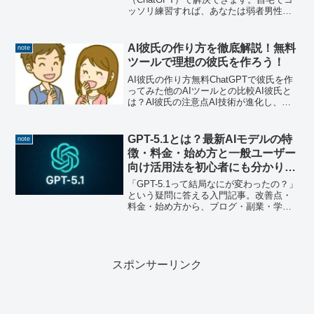
ッソリ練習すれば、あなたは弱者男性か
ら脱却できます。ぜひ参考にしてみてく
ださい。
AI彼氏の作り方を徹底解説！無料
note
ツールで理想の彼氏を作ろう！
AI彼氏の作り方無料ChatGPTで彼氏を作
ってみた他のAIツールとの比較AI彼氏と
は？Al彼氏の注意点AI技術が進化し、日
常生活に役立つさまざまなツールが登場
しています。中でも注目されているのが
「AI彼氏」です。リアルな恋人を作るの
GPT-5.1とは？最新AIモデルの特
note
に抵抗...
徴・料金・始め方と一般ユーザー
向け活用法を初心者にも分かりや
すく解説
「GPT-5.1って結局なにが変わったの？」
という疑問に答える入門記事。改善点・
料金・始め方から、ブログ・副業・学習
でのおすすめ活用法まで網羅します。
スポンサーリンク