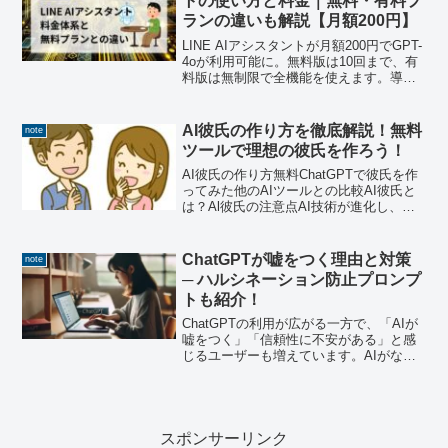
トの使い方と料金｜無料・有料プ
ランの違いも解説【月額200円】
LINE AIアシスタントが月額200円でGPT-
4oが利用可能に。無料版は10回まで、有
料版は無制限で全機能を使えます。導入
手順、活用シーンを詳しく解説。Q&Aで
は解約方法も解説しています。
AI彼氏の作り方を徹底解説！無料
note
ツールで理想の彼氏を作ろう！
AI彼氏の作り方無料ChatGPTで彼氏を作
ってみた他のAIツールとの比較AI彼氏と
は？Al彼氏の注意点AI技術が進化し、日
常生活に役立つさまざまなツールが登場
しています。中でも注目されているのが
「AI彼氏」です。リアルな恋人を作るの
ChatGPTが嘘をつく理由と対策
note
に抵抗...
─ ハルシネーション防止プロンプ
トも紹介！
ChatGPTの利用が広がる一方で、「AIが
嘘をつく」「信頼性に不安がある」と感
じるユーザーも増えています。AIがなぜ
誤情報を生成するのか、その背景と対策
を知り、安心して活用できる方法を学び
ましょう。ChatGPTの情報が正確か不
安……Ch...
スポンサーリンク