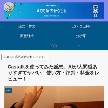
論文・作文
ES・自己PR
面接対策
分析系
note
記事内に広告が含まれています。
Castalkを使ってみた感想。AIが人間感あ
りすぎてヤバい！使い方・評判・料金をレ
ビュー！
note