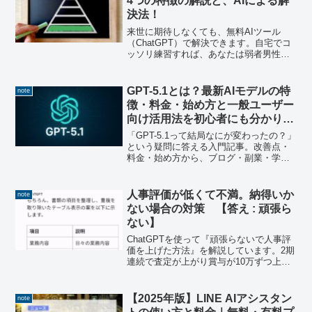
4つの特徴の解説と、AIによる解
決法！
来世に期待しなくても、無料AIツール
（ChatGPT）で解決できます。自宅でコ
ッソリ練習すれば、あなたは弱者男性か
ら脱却できます。ぜひ参考にしてみてく
ださい。
GPT-5.1とは？最新AIモデルの特
note
徴・料金・始め方と一般ユーザー
向け活用法を初心者にも分かりや
すく解説
「GPT-5.1って結局なにが変わったの？」
という疑問に答える入門記事。改善点・
料金・始め方から、ブログ・副業・学習
でのおすすめ活用法まで網羅します。
人事評価が低くて不満。納得いか
note
ない場合の対策 【答え : 頑張ら
ない】
ChatGPTを使って『頑張らないで人事評
価を上げた方法』を解説しています。2期
連続で査定が上がり賞与が10万ずつ上乗
せされました。
【2025年版】LINE AIアシスタン
note